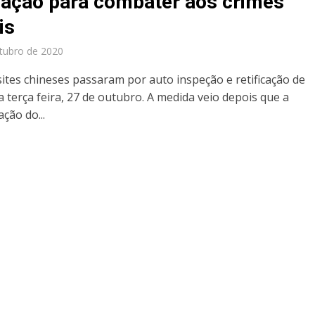
icação para combater aos crimes
is
tubro de 2020
sites chineses passaram por auto inspeção e retificação de
a terça feira, 27 de outubro. A medida veio depois que a
ção do...