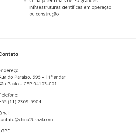
China já tem mais de 70 grandes
infraestruturas científicas em operação
ou construção
Contato
Endereço:
Rua do Paraíso, 595 – 11º andar
São Paulo – CEP 04103-001
Telefone:
+55 (11) 2309-5904
Email:
contato@china2brazil.com
LGPD: