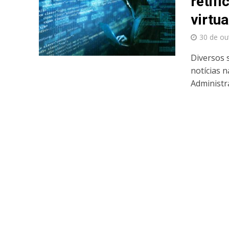
retif
virtua
30 de ou
Diversos 
notícias n
Administra