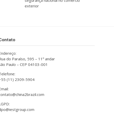
segurança nacional no comércio
exterior
Contato
Endereço:
Rua do Paraíso, 595 – 11º andar
São Paulo – CEP 04103-001
Telefone:
+55 (11) 2309-5904
Email:
contato@china2brazil.com
LGPD:
dpo@iestgroup.com