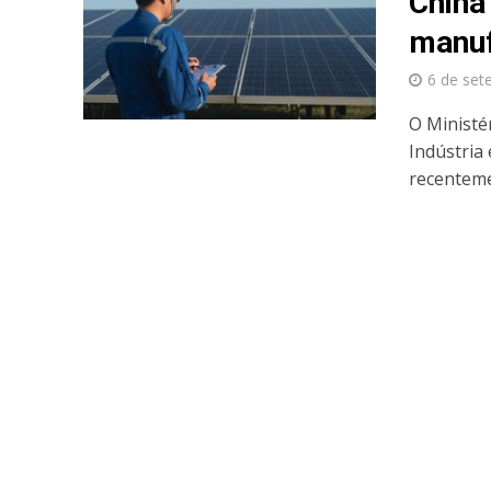
China
manuf
6 de set
O Ministé
Indústria
recenteme