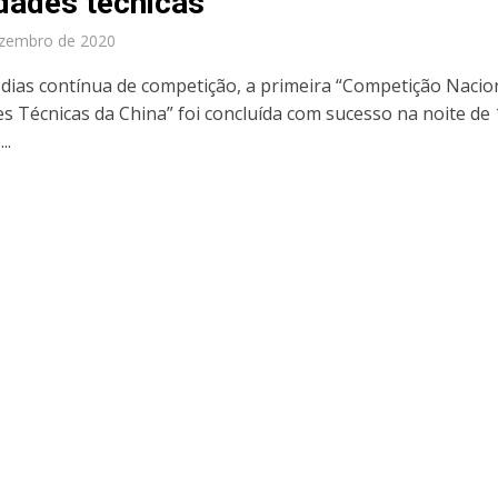
idades técnicas
ezembro de 2020
 dias contínua de competição, a primeira “Competição Nacio
es Técnicas da China” foi concluída com sucesso na noite de 
..