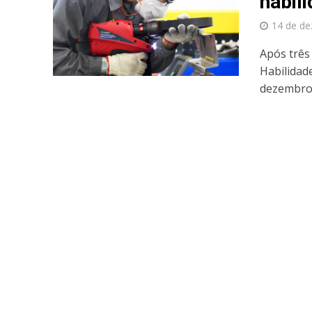
habil
14 de d
Após três
Habilidad
dezembro.