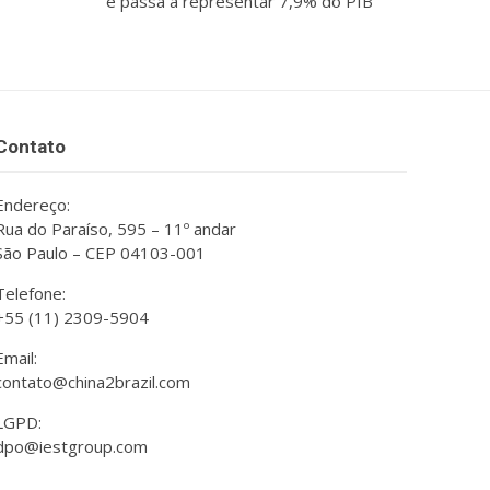
e passa a representar 7,9% do PIB
Contato
Endereço:
Rua do Paraíso, 595 – 11º andar
São Paulo – CEP 04103-001
Telefone:
+55 (11) 2309-5904
Email:
contato@china2brazil.com
LGPD:
dpo@iestgroup.com