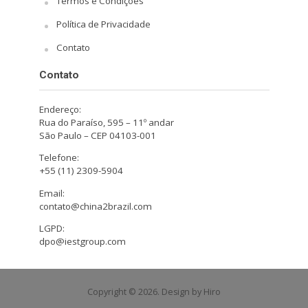
Termos e Condições
Política de Privacidade
Contato
Contato
Endereço:
Rua do Paraíso, 595 – 11º andar
São Paulo – CEP 04103-001
Telefone:
+55 (11) 2309-5904
Email:
contato@china2brazil.com
LGPD:
dpo@iestgroup.com
Copyright © 2026. Design by Hiro