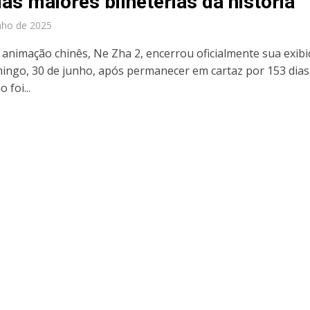
as maiores bilheterias da história
nho de 2025
e animação chinês, Ne Zha 2, encerrou oficialmente sua exib
ingo, 30 de junho, após permanecer em cartaz por 153 dias
 foi...