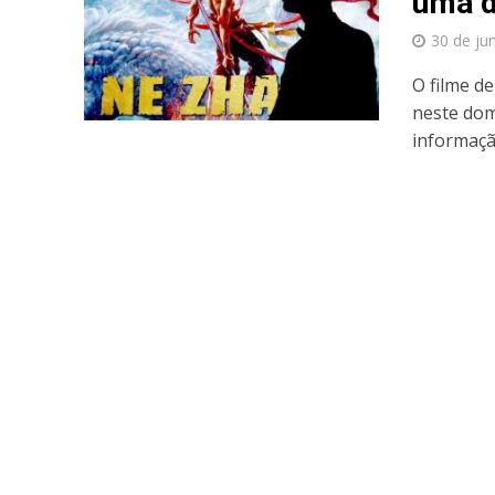
uma d
30 de ju
O filme d
neste dom
informação