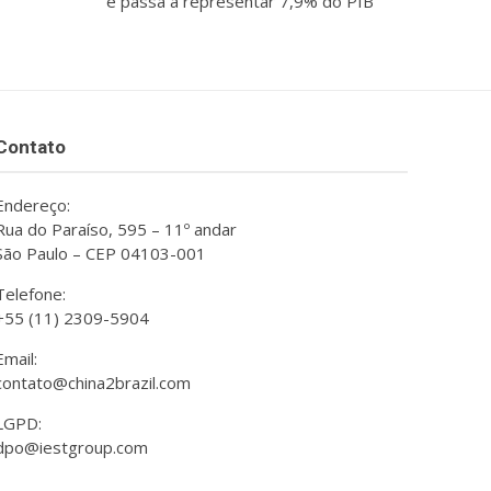
e passa a representar 7,9% do PIB
Contato
Endereço:
Rua do Paraíso, 595 – 11º andar
São Paulo – CEP 04103-001
Telefone:
+55 (11) 2309-5904
Email:
contato@china2brazil.com
LGPD:
dpo@iestgroup.com