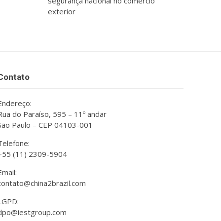
segurança nacional no comércio
exterior
Contato
Endereço:
Rua do Paraíso, 595 – 11º andar
São Paulo – CEP 04103-001
Telefone:
+55 (11) 2309-5904
Email:
contato@china2brazil.com
LGPD:
dpo@iestgroup.com