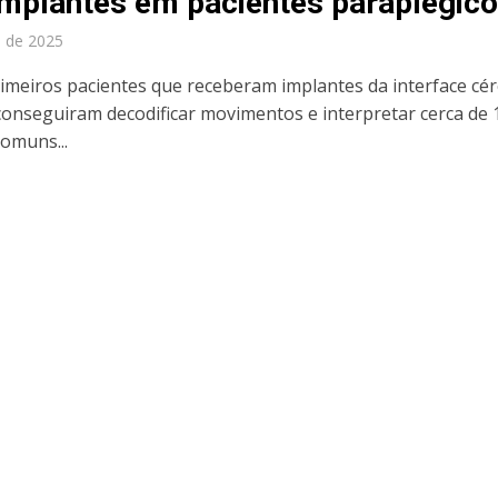
mplantes em pacientes paraplégic
l de 2025
rimeiros pacientes que receberam implantes da interface cé
onseguiram decodificar movimentos e interpretar cerca de 
comuns...