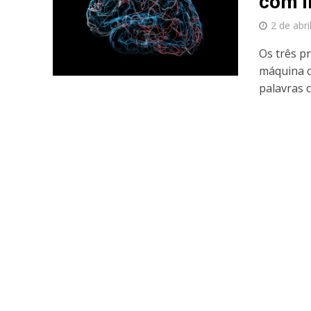
com i
2 de abri
Os três p
máquina c
palavras 