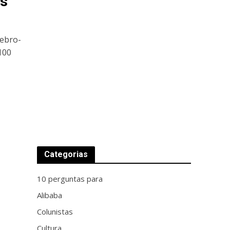
os
rebro-
100
Categorias
10 perguntas para
Alibaba
Colunistas
Cultura