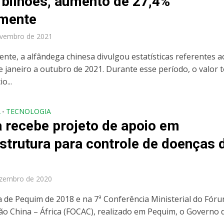
 bilhões, aumento de 27,4%
mente
ovembro de 2021
nte, a alfândega chinesa divulgou estatísticas referentes a
e janeiro a outubro de 2021. Durante esse período, o valor t
o...
A
TECNOLOGIA
•
a recebe projeto de apoio em
estrutura para controle de doenças 
ezembro de 2020
 de Pequim de 2018 e na 7ª Conferência Ministerial do Fór
o China – África (FOCAC), realizado em Pequim, o Governo 