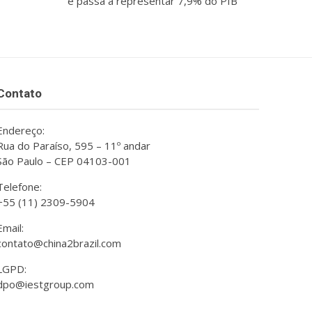
e passa a representar 7,9% do PIB
Contato
Endereço:
Rua do Paraíso, 595 – 11º andar
São Paulo – CEP 04103-001
Telefone:
+55 (11) 2309-5904
Email:
contato@china2brazil.com
LGPD:
dpo@iestgroup.com