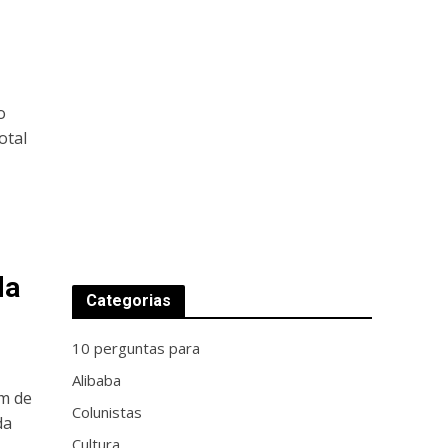
o
otal
da
Categorias
10 perguntas para
Alibaba
um de
Colunistas
da
Cultura