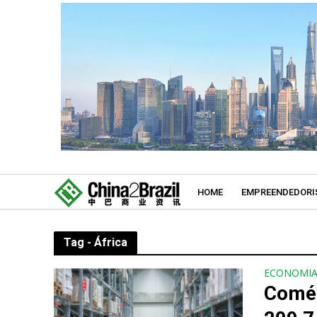
HOME
EMPREENDEDORI
Tag - África
ECONOMI
Comér