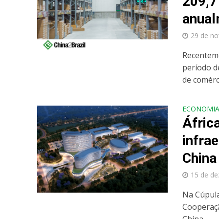
209,7
anual
29 de n
Recenteme
período d
de comérci
ECONOMI
Áfric
infra
China
15 de d
Na Cúpula
Cooperaçã