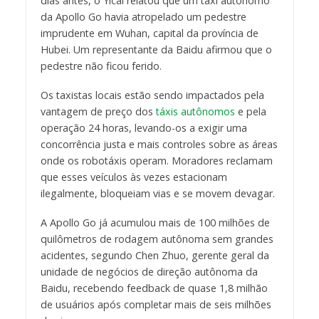
dias antes, o Yicai relatou que um táxi autônomo
da Apollo Go havia atropelado um pedestre
imprudente em Wuhan, capital da província de
Hubei. Um representante da Baidu afirmou que o
pedestre não ficou ferido.
Os taxistas locais estão sendo impactados pela
vantagem de preço dos
táxis autônomos
e pela
operação 24 horas, levando-os a exigir uma
concorrência justa e mais controles sobre as áreas
onde os robotáxis operam. Moradores reclamam
que esses veículos às vezes estacionam
ilegalmente, bloqueiam vias e se movem devagar.
A Apollo Go já acumulou mais de 100 milhões de
quilômetros de rodagem autônoma sem grandes
acidentes, segundo Chen Zhuo, gerente geral da
unidade de negócios de direção autônoma da
Baidu, recebendo feedback de quase 1,8 milhão
de usuários após completar mais de seis milhões