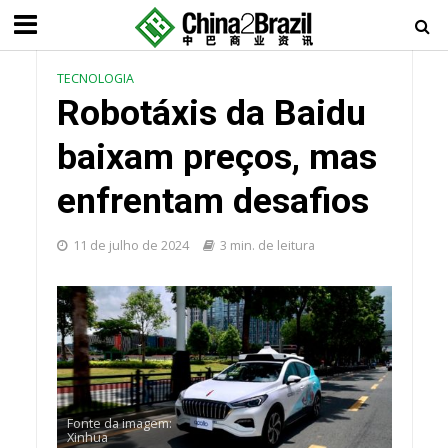
TECNOLOGIA
Robotáxis da Baidu
baixam preços, mas
enfrentam desafios
11 de julho de 2024
3 min. de leitura
Fonte da imagem:
Xinhua