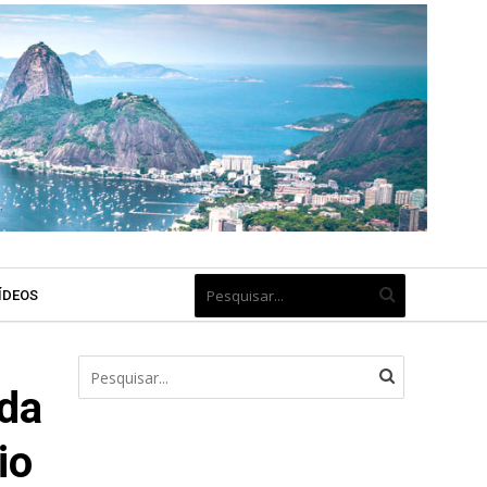
ÍDEOS
 da
io