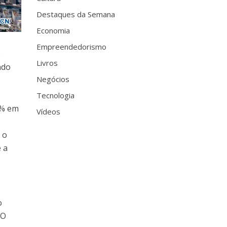
Destaques da Semana
Economia
Empreendedorismo
o
Livros
ndo
Negócios
Tecnologia
0% em
Vídeos
 o
 a
o
 O