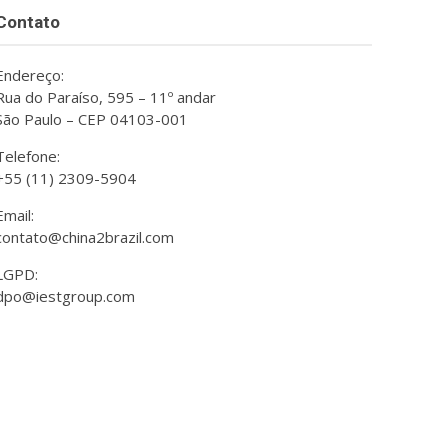
Contato
Endereço:
Rua do Paraíso, 595 – 11º andar
São Paulo – CEP 04103-001
Telefone:
+55 (11) 2309-5904
Email:
contato@china2brazil.com
LGPD:
dpo@iestgroup.com