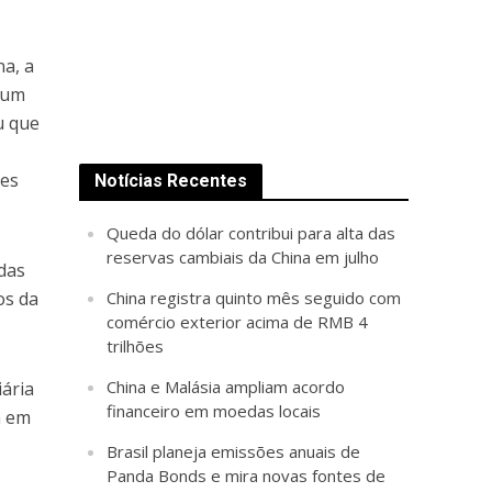
na, a
a um
u que
tes
Notícias Recentes
Queda do dólar contribui para alta das
reservas cambiais da China em julho
das
os da
China registra quinto mês seguido com
comércio exterior acima de RMB 4
trilhões
China e Malásia ampliam acordo
ária
financeiro em moedas locais
a em
Brasil planeja emissões anuais de
Panda Bonds e mira novas fontes de