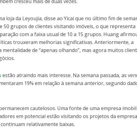
mbém cresceu mais de duas vezes.
loja da Leyoujia, disse ao Yicai que no último fim de sema
 de 50 grupos de clientes visitando imóveis, o que represent
paração com a faixa usual de 10 a 15 grupos. Huang afirmo
ticas trouxeram melhorias significativas. Anteriormente, a
ma mentalidade de “apenas olhando”, mas agora muitos clien
gócios.
s
estão atraindo mais interesse. Na semana passada, as ven
umentaram 19% em relação à semana anterior, segundo dad
 permanecem cautelosos. Uma fonte de uma empresa imobili
radores em potencial estão visitando os projetos da empres
continuam relativamente baixas.