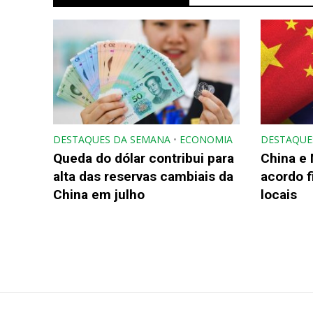
DESTAQUES DA SEMANA
•
ECONOMIA
DESTAQUE
Queda do dólar contribui para
China e
alta das reservas cambiais da
acordo 
China em julho
locais