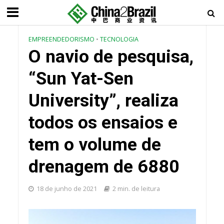
EMPREENDEDORISMO
•
TECNOLOGIA
O navio de pesquisa,
“Sun Yat-Sen
University”, realiza
todos os ensaios e
tem o volume de
drenagem de 6880
18 de junho de 2021
2 min. de leitura