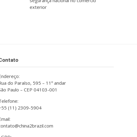
segurança nacional no comércio
exterior
Contato
Endereço:
Rua do Paraíso, 595 – 11º andar
São Paulo – CEP 04103-001
Telefone:
+55 (11) 2309-5904
Email:
contato@china2brazil.com