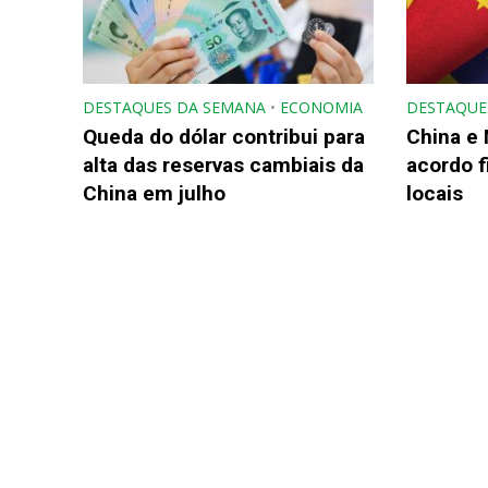
DESTAQUES DA SEMANA
•
ECONOMIA
DESTAQUE
Queda do dólar contribui para
China e
alta das reservas cambiais da
acordo 
China em julho
locais