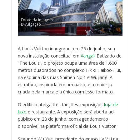
Fonte da imagem:
Divulgação
A Louis Vuitton inaugurou, em 25 de junho, sua
nova instalação conceitual em
Xangai
. Batizado de
“The Louis”, o projeto ocupa uma área de 1.600
metros quadrados no complexo HKRI Taikoo Hui,
na esquina das ruas Shimen No.1 e Wujiang. A
estrutura, inspirada em um navio, é a maior já
criada pela marca e a única com esse formato.
O edifício abriga três funções: exposição,
loja de
luxo
e restaurante. A exposição será aberta ao
público em 28 de junho, com agendamento
disponível na plataforma oficial da Louis Vuitton.
Segundo Wu Yue, presidente do grupo LVMH na