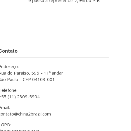
e passa a representar 7,9% do PIB
Contato
Endereço:
Rua do Paraíso, 595 – 11º andar
São Paulo – CEP 04103-001
Telefone:
+55 (11) 2309-5904
Email:
contato@china2brazil.com
LGPD: