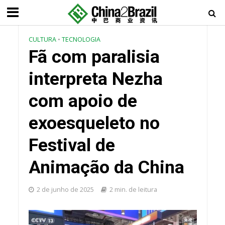
CULTURA
•
TECNOLOGIA
Fã com paralisia
interpreta Nezha
com apoio de
exoesqueleto no
Festival de
Animação da China
2 de junho de 2025
2 min. de leitura