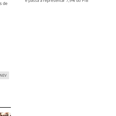
e passa a representar 7,9% do PIB
s de
NEV