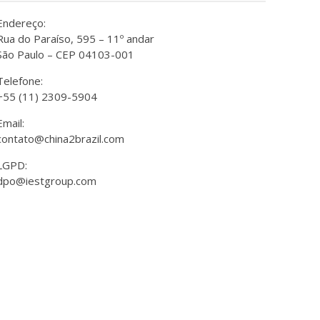
Endereço:
Rua do Paraíso, 595 – 11º andar
São Paulo – CEP 04103-001
Telefone:
+55 (11) 2309-5904
Email:
contato@china2brazil.com
LGPD:
dpo@iestgroup.com