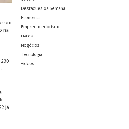
Destaques da Semana
Economia
o com
Empreendedorismo
o na
Livros
Negócios
Tecnologia
 230
Vídeos
m
a
do
22 já