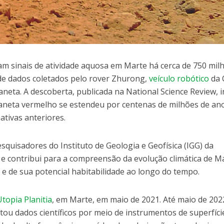
am sinais de atividade aquosa em Marte há cerca de 750 mil
de dados coletados pelo rover Zhurong,
veículo robótico
da 
aneta. A descoberta, publicada na National Science Review, i
aneta vermelho se estendeu por centenas de milhões de an
tivas anteriores.
squisadores do Instituto de Geologia e Geofísica (IGG) da
 e contribui para a compreensão da evolução climática de M
e de sua potencial habitabilidade ao longo do tempo.
Utopia Planitia
, em Marte, em maio de 2021. Até maio de 202
tou dados científicos por meio de instrumentos de superfíci