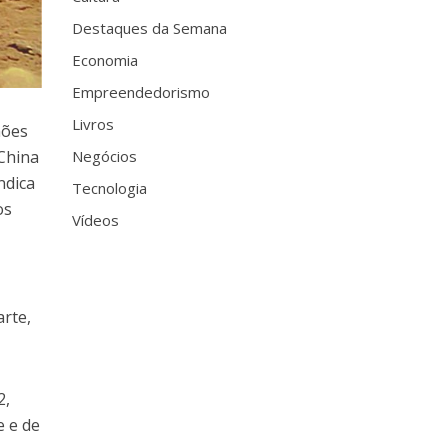
Destaques da Semana
Economia
Empreendedorismo
Livros
hões
China
Negócios
ndica
Tecnologia
os
Vídeos
arte,
2,
e e de