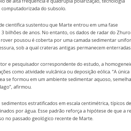
o de alta frequência e quádrupla polarização, tecnologia
 computadorizada do subsolo.
e científica sustentou que Marte entrou em uma fase
e 3 bilhões de anos. No entanto, os dados de radar do Zhur
 rover pousou é coberta por uma camada sedimentar unifo
essura, sob a qual crateras antigas permanecem enterradas
autor e pesquisador correspondente do estudo, a homogene
ções como atividade vulcânica ou deposição eólica. “A única
área se formou em um ambiente sedimentar aquoso, semelha
ago”, afirmou.
u sedimentos estratificados em escala centimétrica, típicos d
ados por água. Esse padrão reforça a hipótese de que a r
o no passado geológico recente de Marte.