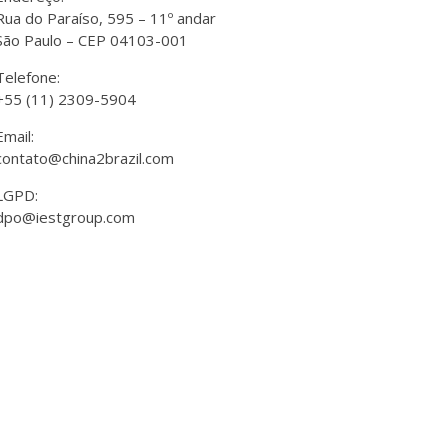
Rua do Paraíso, 595 – 11º andar
São Paulo – CEP 04103-001
Telefone:
+55 (11) 2309-5904
Email:
contato@china2brazil.com
LGPD:
dpo@iestgroup.com