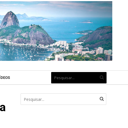
ÍDEOS
ua