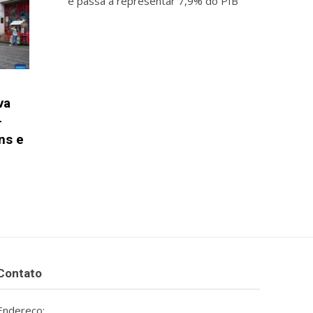
e passa a representar 7,9% do PIB
va
-
ns e
Contato
Endereço: