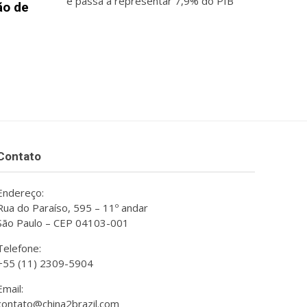
e passa a representar 7,9% do PIB
ão de
Contato
Endereço:
Rua do Paraíso, 595 – 11º andar
São Paulo – CEP 04103-001
Telefone:
+55 (11) 2309-5904
Email:
contato@china2brazil.com