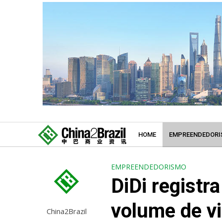
HOME
EMPREENDEDORI
EMPREENDEDORISMO
DiDi regist
volume de v
China2Brazil