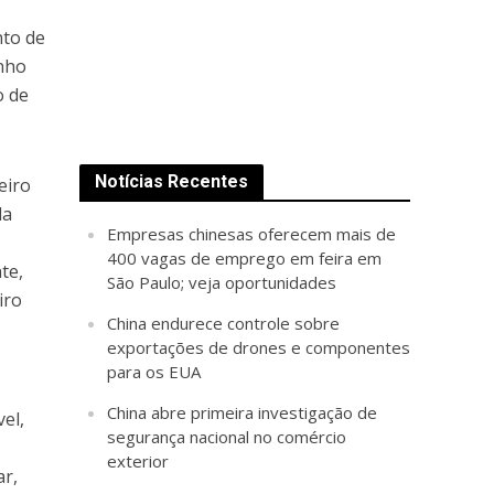
nto de
enho
o de
Notícias Recentes
eiro
da
Empresas chinesas oferecem mais de
a
400 vagas de emprego em feira em
te,
São Paulo; veja oportunidades
iro
China endurece controle sobre
exportações de drones e componentes
para os EUA
China abre primeira investigação de
el,
segurança nacional no comércio
exterior
ar,