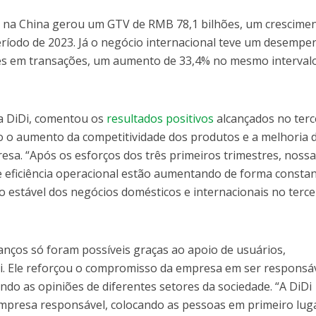
e na China gerou um GTV de RMB 78,1 bilhões, um crescime
ríodo de 2023. Já o negócio internacional teve um desemp
es em transações, um aumento de 33,4% no mesmo interval
a DiDi, comentou os
resultados positivos
alcançados no terc
do o aumento da competitividade dos produtos e a melhoria 
resa. “Após os esforços dos três primeiros trimestres, noss
e eficiência operacional estão aumentando de forma constan
 estável dos negócios domésticos e internacionais no terce
.
nços só foram possíveis graças ao apoio de usuários,
Di. Ele reforçou o compromisso da empresa em ser responsáv
ndo as opiniões de diferentes setores da sociedade. “A DiDi
mpresa responsável, colocando as pessoas em primeiro lug