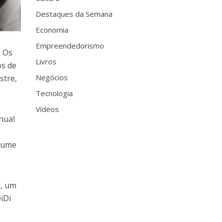
Destaques da Semana
Economia
Empreendedorismo
. Os
Livros
os de
Negócios
stre,
Tecnologia
Vídeos
nual
olume
e, um
iDi