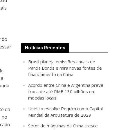
ntou
ais
r do
essar
Notícias Recentes
Brasil planeja emissões anuais de
Panda Bonds e mira novas fontes de
de
financiamento na China
 a
Acordo entre China e Argentina prevê
gunda
troca de até RMB 130 bilhões em
moedas locais
Unesco escolhe Pequim como Capital
te da
Mundial da Arquitetura de 2029
e no
rcado
Setor de máquinas da China cresce