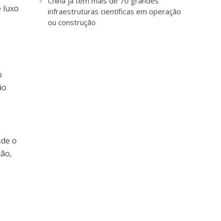
China já tem mais de 70 grandes
e luxo
infraestruturas científicas em operação
ou construção
o
ão
sde o
ção,