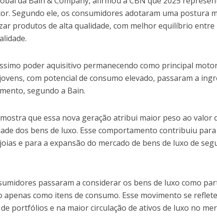
global da Bain & Company, afirmou à CBN que 2025 represe
tor. Segundo ele, os consumidores adotaram uma postura m
zar produtos de alta qualidade, com melhor equilíbrio entre
alidade.
íssimo poder aquisitivo permanecendo como principal moto
ovens, com potencial de consumo elevado, passaram a ingr
gmento, segundo a Bain.
mostra que essa nova geração atribui maior peso ao valor 
idade dos bens de luxo. Esse comportamento contribuiu para
joias e para a expansão do mercado de bens de luxo de se
sumidores passaram a considerar os bens de luxo como par
não apenas como itens de consumo. Esse movimento se reflet
de portfólios e na maior circulação de ativos de luxo no me