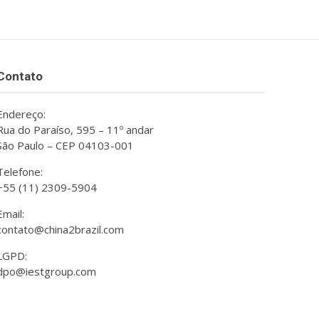
Contato
Endereço:
Rua do Paraíso, 595 – 11º andar
São Paulo – CEP 04103-001
Telefone:
+55 (11) 2309-5904
Email:
contato@china2brazil.com
LGPD:
dpo@iestgroup.com