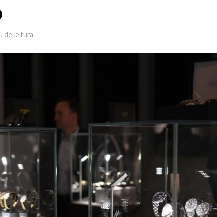
o
. de leitura