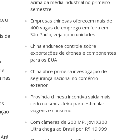
acima da média industrial no primeiro
semestre
sceu
Empresas chinesas oferecem mais de
r
400 vagas de emprego em feira em
São Paulo; veja oportunidades
is de
China endurece controle sobre
exportações de drones e componentes
para os EUA
o
na,
China abre primeira investigação de
a nas
segurança nacional no comércio
exterior
Província chinesa incentiva saída mais
as
cedo na sexta-feira para estimular
viagens e consumo
ação
Com câmeras de 200 MP, Jovi X300
Ultra chega ao Brasil por R$ 19.999
 Até