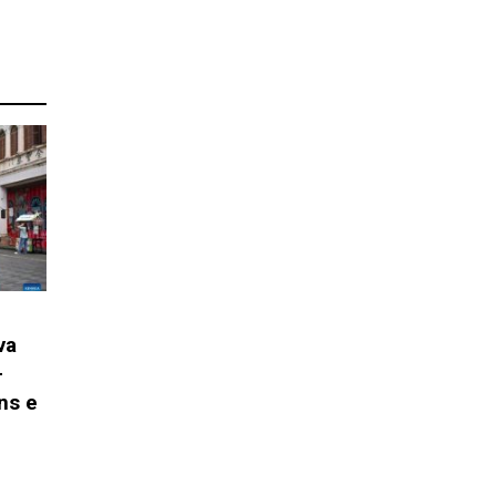
va
-
ns e