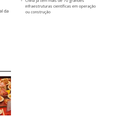
China já tem mais de 70 grandes
infraestruturas científicas em operação
al da
ou construção