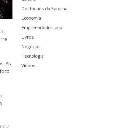
Destaques da Semana
Economia
Empreendedorismo
ra
Livros
orre
Negócios
.
Tecnologia
s. As
Vídeos
 foco
o:
a
omo a