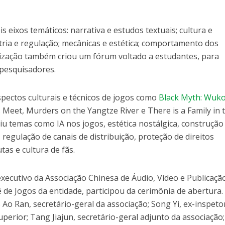
s eixos temáticos: narrativa e estudos textuais; cultura e
tria e regulação; mecânicas e estética; comportamento dos
nização também criou um fórum voltado a estudantes, para
 pesquisadores.
spectos culturais e técnicos de jogos como
Black Myth: Wuk
Meet, Murders on the Yangtze River e There is a Family in 
u temas como IA nos jogos, estética nostálgica, construção
 regulação de canais de distribuição, proteção de direitos
tas e cultura de fãs.
executivo da Associação Chinesa de Áudio, Vídeo e Publicaçã
ê de Jogos da entidade, participou da cerimônia de abertura.
o Ran, secretário-geral da associação; Song Yi, ex-inspeto
rior; Tang Jiajun, secretário-geral adjunto da associação;