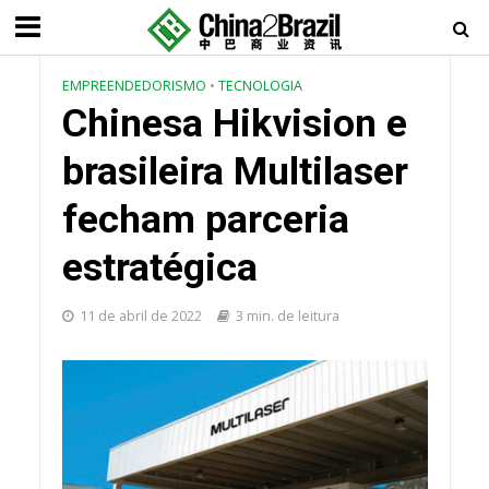
EMPREENDEDORISMO
•
TECNOLOGIA
Chinesa Hikvision e
brasileira Multilaser
fecham parceria
estratégica
11 de abril de 2022
3 min. de leitura