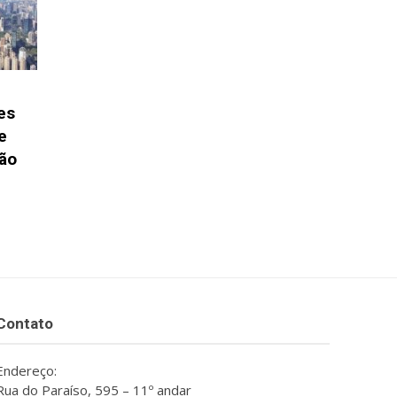
es
e
ção
Contato
Endereço:
Rua do Paraíso, 595 – 11º andar