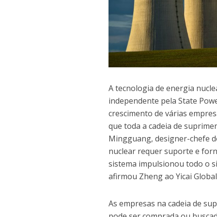
A tecnologia de energia nucl
independente pela State Pow
crescimento de várias empre
que toda a cadeia de suprimen
Mingguang, designer-chefe do
nuclear requer suporte e for
sistema impulsionou todo o si
afirmou Zheng ao Yicai Global
As empresas na cadeia de sup
pode ser comprada ou buscada