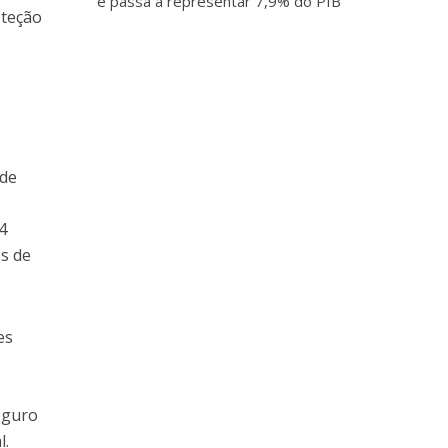
e passa a representar 7,9% do PIB
oteção
ade
4
s de
es
eguro
l.