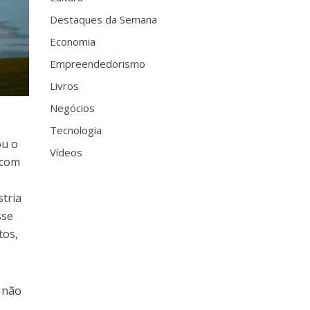
Destaques da Semana
Economia
Empreendedorismo
Livros
Negócios
Tecnologia
ou o
Vídeos
 com
tria
sse
tos,
 não