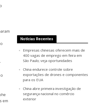
o
iparam
Notícias Recentes
 o
Empresas chinesas oferecem mais de
400 vagas de emprego em feira em
São Paulo; veja oportunidades
r
China endurece controle sobre
exportações de drones e componentes
 o
para os EUA
China abre primeira investigação de
segurança nacional no comércio
uohe
exterior
ws em