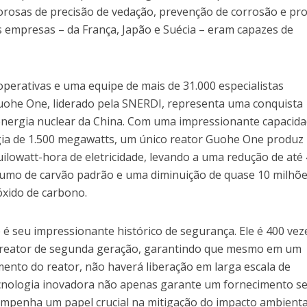
gorosas de precisão de vedação, prevenção de corrosão e pr
s empresas – da França, Japão e Suécia – eram capazes de
perativas e uma equipe de mais de 31.000 especialistas
 Guohe One, liderado pela SNERDI, representa uma conquista
energia nuclear da China. Com uma impressionante capacid
gia de 1.500 megawatts, um único reator Guohe One produz
ilowatt-hora de eletricidade, levando a uma redução de até 
umo de carvão padrão e uma diminuição de quase 10 milhõe
óxido de carbono.
é seu impressionante histórico de segurança. Ele é 400 vez
e reator de segunda geração, garantindo que mesmo em um
ento do reator, não haverá liberação em larga escala de
ecnologia inovadora não apenas garante um fornecimento s
mpenha um papel crucial na mitigação do impacto ambienta