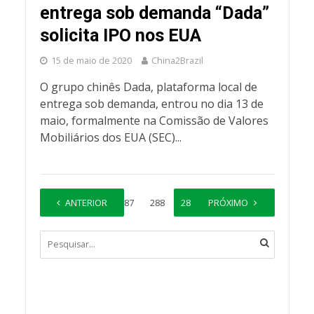
entrega sob demanda “Dada”
solicita IPO nos EUA
15 de maio de 2020
China2Brazil
O grupo chinês Dada, plataforma local de
entrega sob demanda, entrou no dia 13 de
maio, formalmente na Comissão de Valores
Mobiliários dos EUA (SEC)...
1
ANTERIOR
…
287
288
289
PRÓXIMO
290
291