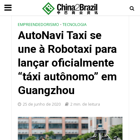
EMPREENDEDORISMO
•
TECNOLOGIA
AutoNavi Taxi se
une à Robotaxi para
lançar oficialmente
“táxi autônomo” em
Guangzhou
25 de junho de 2020
2 min. de leitura