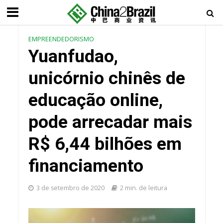
EMPREENDEDORISMO
Yuanfudao,
unicórnio chinês de
educação online,
pode arrecadar mais
R$ 6,44 bilhões em
financiamento
3 de setembro de 2020
2 min. de leitura