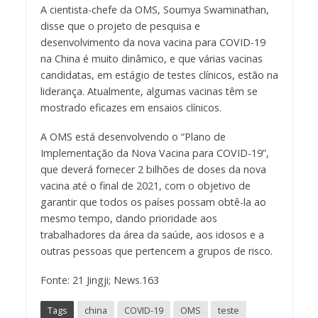
A cientista-chefe da OMS, Soumya Swaminathan,
disse que o projeto de pesquisa e
desenvolvimento da nova vacina para COVID-19
na China é muito dinâmico, e que várias vacinas
candidatas,
em
estágio de testes clínicos, estão na
liderança. Atualmente, algumas vacinas têm se
mostrado eficazes em ensaios clínicos.
A OMS está desenvolvendo o “Plano de
Implementação da Nova Vacina para COVID-19”,
que deverá fornecer 2 bilhões de doses da nova
vacina até o final de 2021, com o objetivo de
garantir que todos os países possam
obtê-la
ao
mesmo tempo, dando prioridade aos
trabalhadores da área da saúde, aos idosos e a
outras pessoas que
pertencem
a grupo
s
de risco.
Fonte: 21 Jingji; News.163
Tags
china
COVID-19
OMS
teste