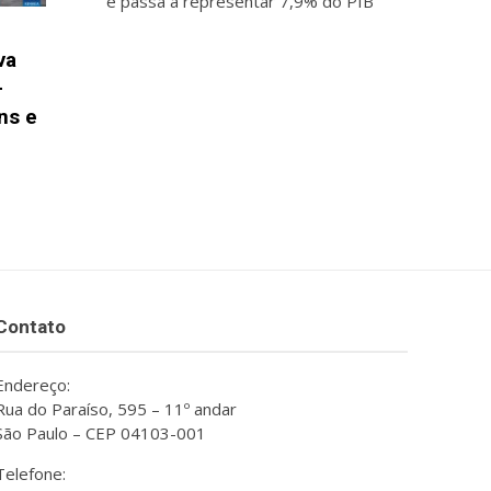
e passa a representar 7,9% do PIB
va
-
ns e
Contato
Endereço:
Rua do Paraíso, 595 – 11º andar
São Paulo – CEP 04103-001
Telefone: