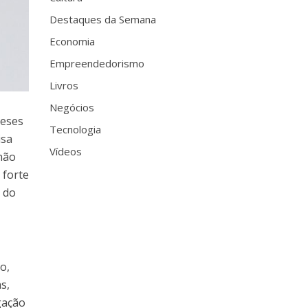
Destaques da Semana
Economia
Empreendedorismo
Livros
Negócios
neses
Tecnologia
isa
Vídeos
 não
 forte
 do
,
o,
s,
gação