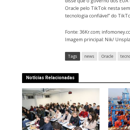
disse que o governo dos EUA 
Oracle pelo TikTok nesta sem
tecnologia confiável” do TikT
Fonte: 36Kr.com; infomoney.
Imagem principal: Nik/ Unspl
Tags
news
Oracle
tecn
Notícias Relacionadas