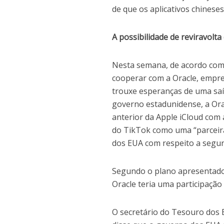
de que os aplicativos chines
A possibilidade de reviravolt
Nesta semana, de acordo com o
cooperar com a Oracle, empre
trouxe esperanças de uma saí
governo estadunidense, a Or
anterior da Apple i
C
loud com 
do TikTok como um
a
“parceir
dos EUA com respeito a segu
Segundo o plano apresentado,
Oracle teria uma participação
O secretário do Tesouro dos 