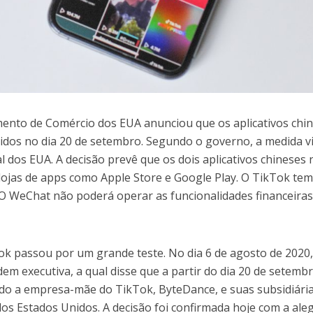
mento de Comércio dos EUA anunciou que os aplicativos chi
dos no dia 20 de setembro. Segundo o governo, a medida v
 dos EUA. A decisão prevê que os dois aplicativos chineses
ojas de apps como Apple Store e Google Play. O TikTok tem
 O WeChat não poderá operar as funcionalidades financeiras
Tok passou por um grande teste.
N
o dia 6 de agosto de 2020
em executiva, a qual disse que
a
partir d
o dia
20 de setembr
do a empresa-mãe do TikTok, ByteDance, e suas subsidiária
dos Estados Unidos. A decisão foi confirmada hoje com a ale