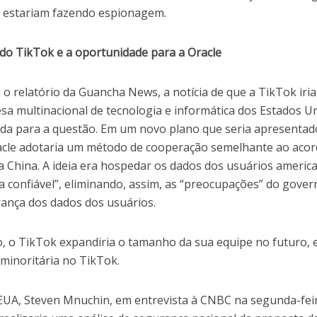
es estariam fazendo espionagem.
a do TikTok e a oportunidade para a Oracle
 relatório da Guancha News, a notícia de que a TikTok iria
sa multinacional de tecnologia e informática dos Estados U
da para a questão
. Em
um novo plano que seria apresentad
acle adotaria um método de cooperação semelhante ao aco
a China. A ideia era hospedar os dados dos usuários americ
a
confiável”, eliminando, assim, as “preocupações” do gover
rança dos dados do
s
usuários.
 o TikTok expandiria o tamanho da sua equipe no futuro, 
 minoritária no TikTok.
EUA, Steven Mnuchin, em entrevista à CNBC na segunda-fei