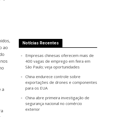
nidos,
Notícias Recentes
o ao
rdo
Empresas chinesas oferecem mais de
anos
400 vagas de emprego em feira em
São Paulo; veja oportunidades
no
China endurece controle sobre
exportações de drones e componentes
para os EUA
e a
China abre primeira investigação de
segurança nacional no comércio
exterior
ra