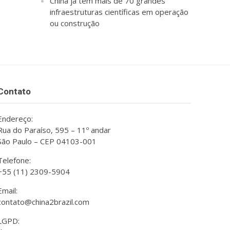
China já tem mais de 70 grandes
infraestruturas científicas em operação
ou construção
Contato
Endereço:
Rua do Paraíso, 595 – 11º andar
São Paulo – CEP 04103-001
Telefone:
+55 (11) 2309-5904
Email:
contato@china2brazil.com
LGPD: