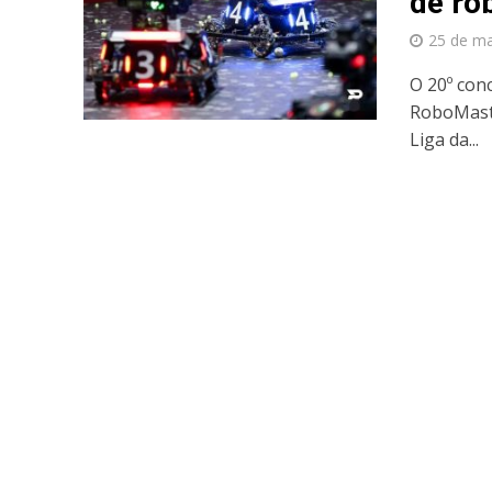
de ro
25 de ma
O 20º con
RoboMaste
Liga da...