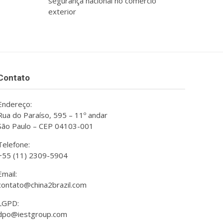
segurança nacional no comércio
exterior
Contato
Endereço:
Rua do Paraíso, 595 – 11º andar
São Paulo – CEP 04103-001
Telefone:
+55 (11) 2309-5904
Email:
contato@china2brazil.com
LGPD:
dpo@iestgroup.com