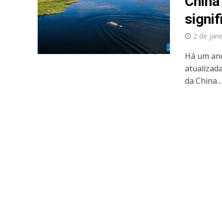
China
signif
2 de jan
Há um ano
atualizad
da China...