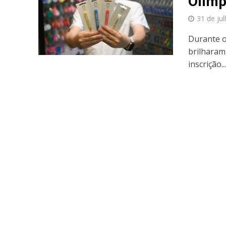
Olímp
31 de ju
Durante o
brilharam 
inscrição..