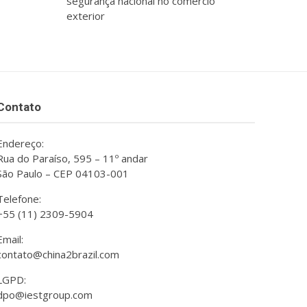
segurança nacional no comércio
exterior
Contato
Endereço:
Rua do Paraíso, 595 – 11º andar
São Paulo – CEP 04103-001
Telefone:
+55 (11) 2309-5904
Email:
contato@china2brazil.com
LGPD:
dpo@iestgroup.com