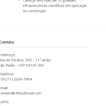
China já tem mais de 70 grandes
infraestruturas científicas em operação
ou construção
Contato
Endereço:
Rua do Paraíso, 595 – 11º andar
São Paulo – CEP 04103-001
Telefone:
+55 (11) 2309-5904
Email:
contato@china2brazil.com
LGPD: