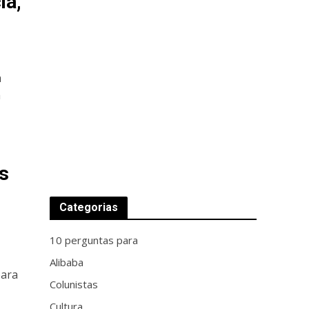
ia,
a
a
s
Categorias
10 perguntas para
Alibaba
para
Colunistas
Cultura