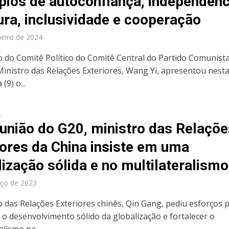
ípios de autoconfiança, independênc
ura, inclusividade e cooperação
neiro de 2024
do Comitê Político do Comitê Central do Partido Comunist
Ministro das Relações Exteriores, Wang Yi, apresentou nest
 (9) o...
A
união do G20, ministro das Relaçõe
iores da China insiste em uma
lização sólida e no multilateralismo
ço de 2023
o das Relações Exteriores chinês, Qin Gang, pediu esforços 
o desenvolvimento sólido da globalização e fortalecer o