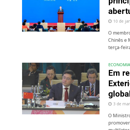
princ
abert
10 de ja
O membro 
Chinês e 
terça-feira
ECONOMI
Em re
Exter
globa
3 de mar
O Ministr
promover 