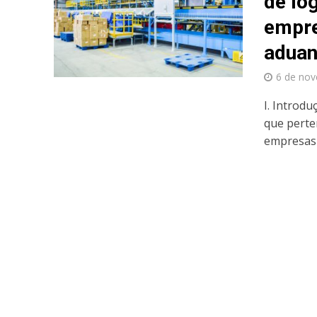
de lo
empre
aduan
6 de no
I. Introdu
que perte
empresas d