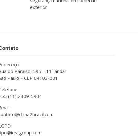
segurança nacional no comércio
exterior
Contato
Endereço:
Rua do Paraíso, 595 – 11º andar
São Paulo – CEP 04103-001
Telefone:
+55 (11) 2309-5904
Email:
contato@china2brazil.com
LGPD:
dpo@iestgroup.com