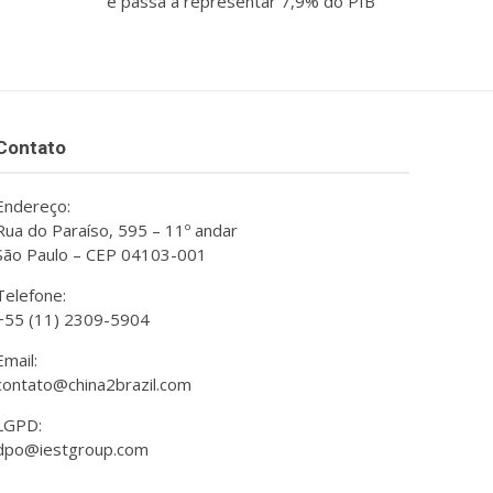
e passa a representar 7,9% do PIB
Contato
Endereço:
Rua do Paraíso, 595 – 11º andar
São Paulo – CEP 04103-001
Telefone:
+55 (11) 2309-5904
Email:
contato@china2brazil.com
LGPD:
dpo@iestgroup.com