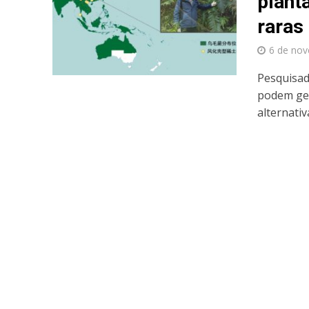
plant
raras
6 de no
Pesquisad
podem ger
alternativ