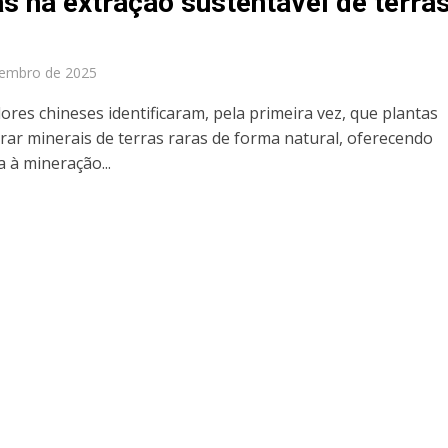
as na extração sustentável de terra
vembro de 2025
ores chineses identificaram, pela primeira vez, que plantas
ar minerais de terras raras de forma natural, oferecendo
a à mineração...