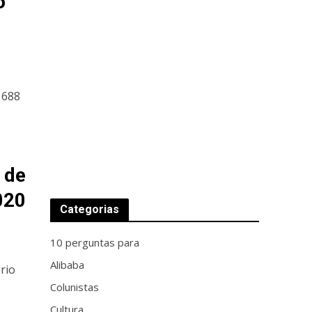
o
 688
 de
020
Categorias
10 perguntas para
Alibaba
rio
Colunistas
Cultura