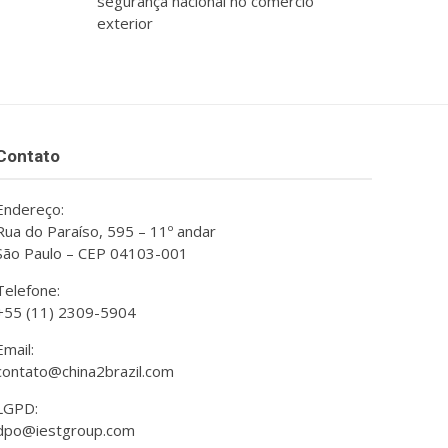
segurança nacional no comércio
exterior
Contato
Endereço:
Rua do Paraíso, 595 – 11º andar
São Paulo – CEP 04103-001
Telefone:
+55 (11) 2309-5904
Email:
contato@china2brazil.com
LGPD:
dpo@iestgroup.com