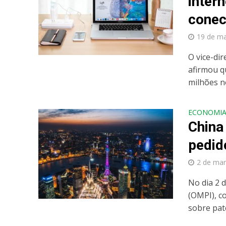
inter
conec
19 de m
O vice-di
afirmou q
milhões no
ECONOMI
China
pedid
2 de mar
No dia 2 
(OMPI), c
sobre pate