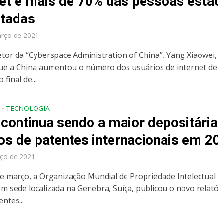
net e mais de 70% das pessoas estã
tadas
arço de 2021
retor da “Cyberspace Administration of China”, Yang Xiaowei,
ue a China aumentou o número dos usuários de internet de
 final de...
A
TECNOLOGIA
•
 continua sendo a maior depositária
os de patentes internacionais em 2
ço de 2021
de março, a Organização Mundial de Propriedade Intelectual
om sede localizada na Genebra, Suíça, publicou o novo relató
ntes...