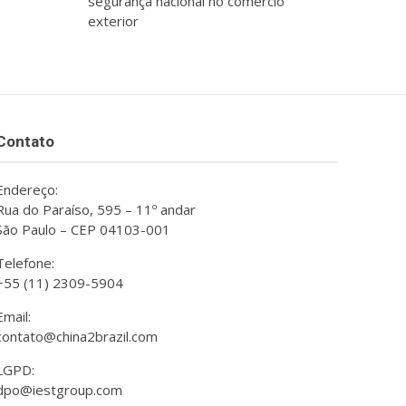
segurança nacional no comércio
exterior
Contato
Endereço:
Rua do Paraíso, 595 – 11º andar
São Paulo – CEP 04103-001
Telefone:
+55 (11) 2309-5904
Email:
contato@china2brazil.com
LGPD:
dpo@iestgroup.com