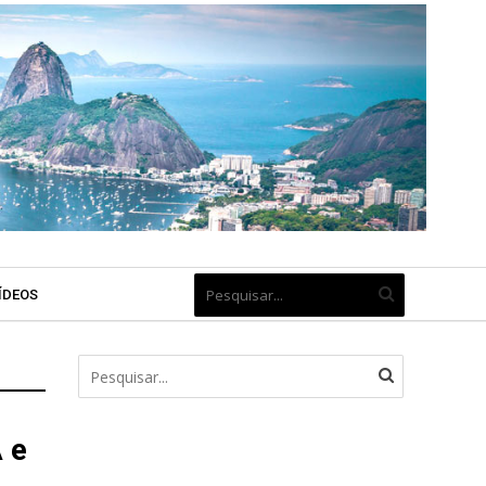
ÍDEOS
 e