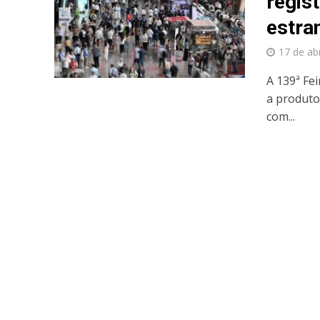
regis
estra
17 de ab
A 139ª Fe
a produtos
com...