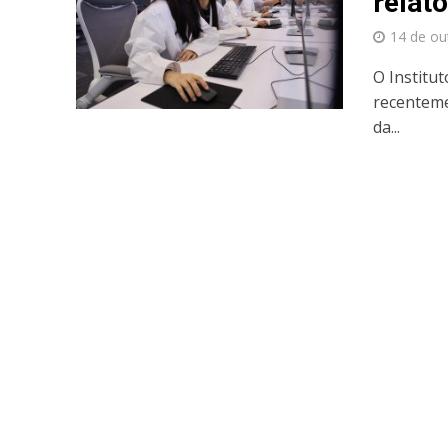
relató
14 de ou
O Institut
recenteme
da...