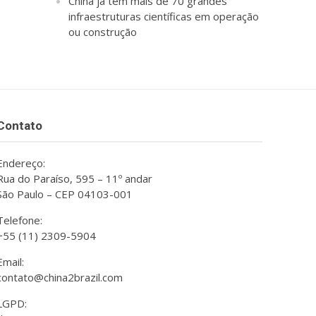
China já tem mais de 70 grandes
infraestruturas científicas em operação
ou construção
Contato
Endereço:
Rua do Paraíso, 595 – 11º andar
São Paulo – CEP 04103-001
Telefone:
+55 (11) 2309-5904
Email:
contato@china2brazil.com
LGPD: