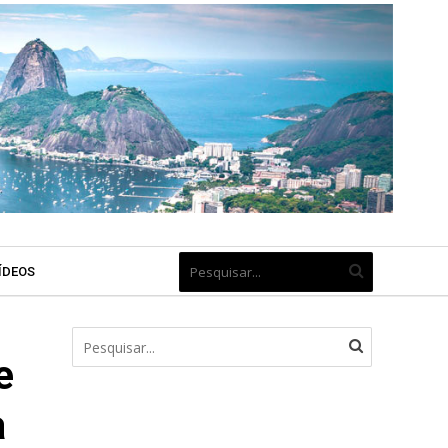
ÍDEOS
e
a