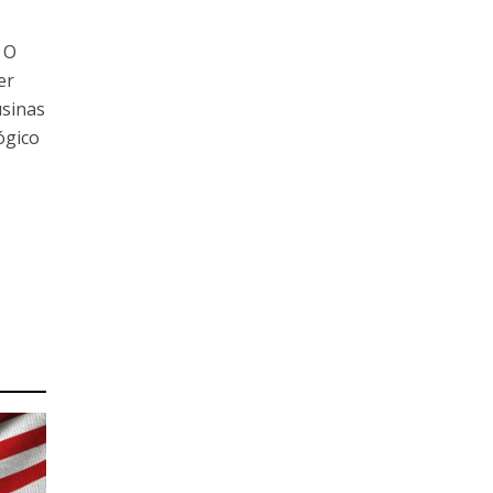
o
. O
er
usinas
ógico