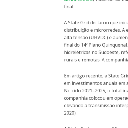
final.
A State Grid declarou que ini
distribuição e microrredes. A
alta tensão (UHVDC) e aument
final do 14º Plano Quinquena
hidrelétricas no Sudoeste, re
rurais e remotas. A companhi
Em artigo recente, a State Gr
em investimentos anuais em at
No ciclo 2021–2025, o total i
companhia colocou em operação
elevando a transmissão interp
2020).