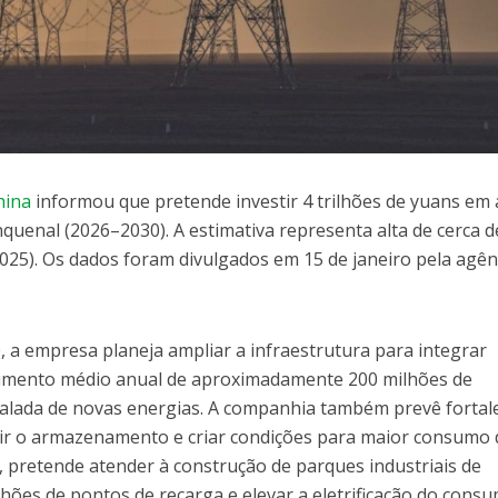
hina
informou que pretende investir 4 trilhões de yuans em 
nquenal (2026–2030). A estimativa representa alta de cerca 
2025). Os dados foram divulgados em 15 de janeiro pela agên
 a empresa planeja ampliar a infraestrutura para integrar
 aumento médio anual de aproximadamente 200 milhões de
talada de novas energias. A companhia também prevê fortal
ir o armazenamento e criar condições para maior consumo 
, pretende atender à construção de parques industriais de
milhões de pontos de recarga e elevar a eletrificação do cons