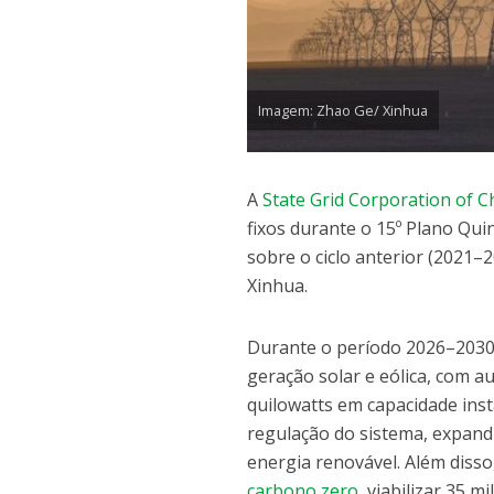
Imagem: Zhao Ge/ Xinhua
A
State Grid Corporation of C
fixos durante o 15º Plano Qui
sobre o ciclo anterior (2021–
Xinhua.
Durante o período 2026–2030,
geração solar e eólica, com
quilowatts em capacidade ins
regulação do sistema, expand
energia renovável. Além disso
carbono zero
, viabilizar 35 