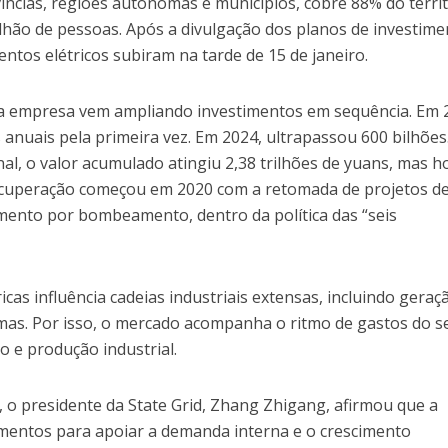
íncias, regiões autônomas e municípios, cobre 88% do terri
ilhão de pessoas. Após a divulgação dos planos de investime
ntos elétricos subiram na tarde de 15 de janeiro.
 a empresa vem ampliando investimentos em sequência. Em 
anuais pela primeira vez. Em 2024, ultrapassou 600 bilhões
al, o valor acumulado atingiu 2,38 trilhões de yuans, mas 
recuperação começou em 2020 com a retomada de projetos d
mento por bombeamento, dentro da política das “seis
cas influência cadeias industriais extensas, incluindo geraç
as. Por isso, o mercado acompanha o ritmo de gastos do se
 e produção industrial.
 o presidente da State Grid, Zhang Zhigang, afirmou que a
mentos para apoiar a demanda interna e o crescimento