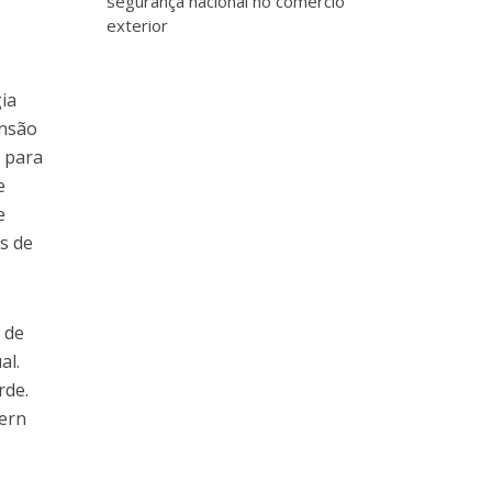
segurança nacional no comércio
exterior
ia
ansão
” para
e
e
es de
 de
al.
rde.
hern