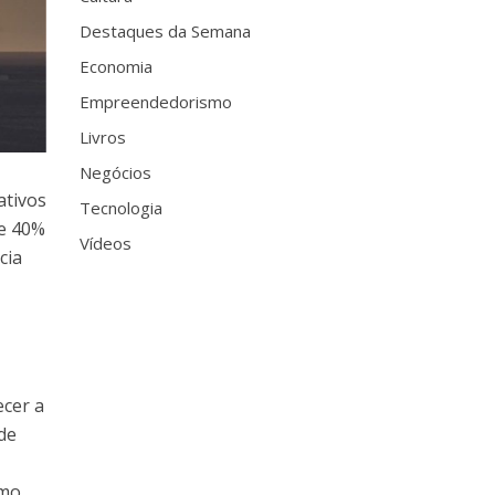
Destaques da Semana
Economia
Empreendedorismo
Livros
Negócios
ativos
Tecnologia
de 40%
Vídeos
cia
ecer a
de
umo