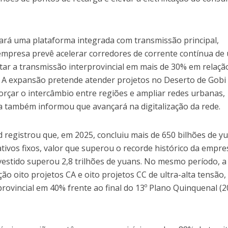
ciará uma plataforma integrada com transmissão principal,
 empresa prevê acelerar corredores de corrente contínua de 
ar a transmissão interprovincial em mais de 30% em relaçã
l. A expansão pretende atender projetos no Deserto de Gobi
forçar o intercâmbio entre regiões e ampliar redes urbanas,
a também informou que avançará na digitalização da rede.
id registrou que, em 2025, concluiu mais de 650 bilhões de y
ivos fixos, valor que superou o recorde histórico da empre
nvestido superou 2,8 trilhões de yuans. No mesmo período, a
 oito projetos CA e oito projetos CC de ultra-alta tensão,
rovincial em 40% frente ao final do 13º Plano Quinquenal (