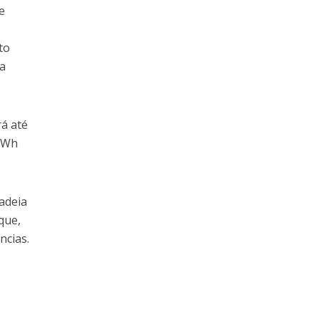
e
to
ra
rá até
 TWh
cadeia
que,
ncias.