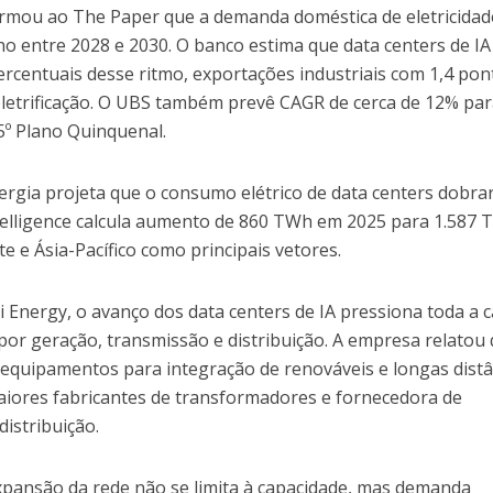
firmou ao The Paper que a demanda doméstica de eletricidad
o entre 2028 e 2030. O banco estima que data centers de IA
rcentuais desse ritmo, exportações industriais com 1,4 pon
 eletrificação. O UBS também prevê CAGR de cerca de 12% pa
5º Plano Quinquenal.
ergia projeta que o consumo elétrico de data centers dobra
telligence calcula aumento de 860 TWh em 2025 para 1.587
 e Ásia-Pacífico como principais vetores.
 Energy, o avanço dos data centers de IA pressiona toda a 
por geração, transmissão e distribuição. A empresa relatou 
 equipamentos para integração de renováveis e longas distâ
aiores fabricantes de transformadores e fornecedora de
distribuição.
pansão da rede não se limita à capacidade, mas demanda