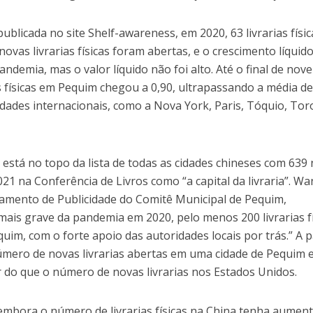
blicada no site Shelf-awareness, em 2020, 63 livrarias físic
ovas livrarias físicas foram abertas, e o crescimento líquid
ndemia, mas o valor líquido não foi alto. Até o final de no
s físicas em Pequim chegou a 0,90, ultrapassando a média de
dades internacionais, como a Nova York, Paris, Tóquio, Tor
está no topo da lista de todas as cidades chineses com 639
2021 na Conferência de Livros como “a capital da livraria”. W
rtamento de Publicidade do Comitê Municipal de Pequim,
is grave da pandemia em 2020, pelo menos 200 livrarias fí
im, com o forte apoio das autoridades locais por trás.” A p
úmero de novas livrarias abertas em uma cidade de Pequim
r do que o número de novas livrarias nos Estados Unidos.
 embora o número de livrarias físicas na China tenha aumen