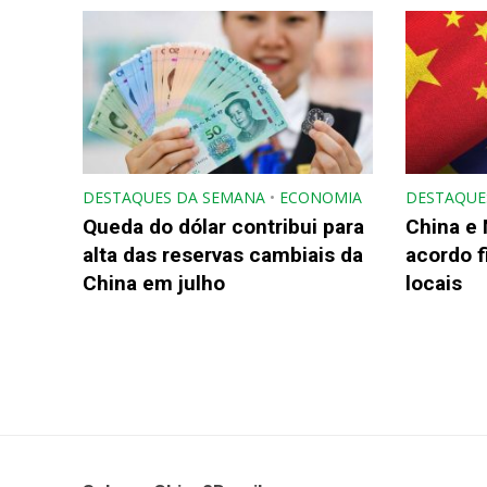
DESTAQUES DA SEMANA
•
ECONOMIA
DESTAQUE
Queda do dólar contribui para
China e
alta das reservas cambiais da
acordo 
China em julho
locais