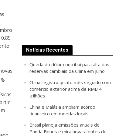
as
o
vembro
 0,85
onto,
Notícias Recentes
Queda do dólar contribui para alta das
 novas
reservas cambiais da China em julho
ang
China registra quinto mês seguido com
comércio exterior acima de RMB 4
sicas
trilhões
artir
China e Malásia ampliam acordo
 em
financeiro em moedas locais
Brasil planeja emissões anuais de
Panda Bonds e mira novas fontes de
tado