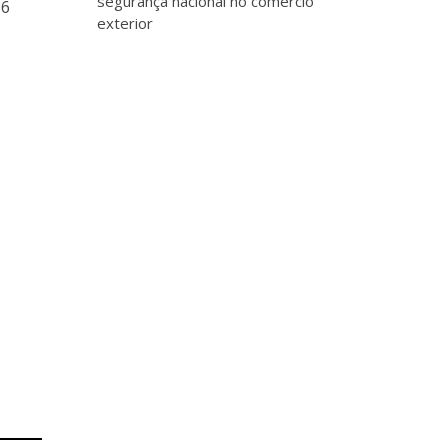
segurança nacional no comércio
36
exterior