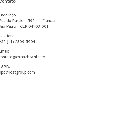
Contato
Endereço:
Rua do Paraíso, 595 – 11º andar
São Paulo – CEP 04103-001
Telefone:
+55 (11) 2309-5904
Email:
contato@china2brazil.com
LGPD:
dpo@iestgroup.com