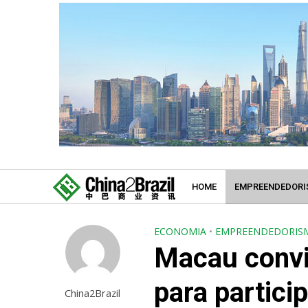
HOME
EMPREENDEDORI
ECONOMIA
•
EMPREENDEDORIS
Macau convi
para partici
China2Brazil