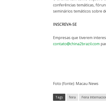
conferências temáticas, fóru
seminários temáticos sobre de
INSCREVA-SE
Empresas que tiverem interes
contato@china2brazil.com
par
Foto (fonte): Macau News
Tags
feira
Feira Internaci