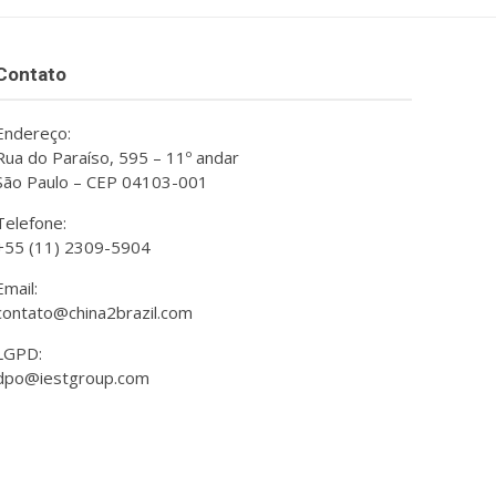
Contato
Endereço:
Rua do Paraíso, 595 – 11º andar
São Paulo – CEP 04103-001
Telefone:
+55 (11) 2309-5904
Email:
contato@china2brazil.com
LGPD:
dpo@iestgroup.com