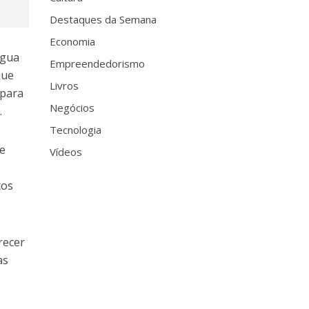
Destaques da Semana
Economia
ngua
Empreendedorismo
que
Livros
 para
Negócios
.
Tecnologia
de
Vídeos
tos
recer
as