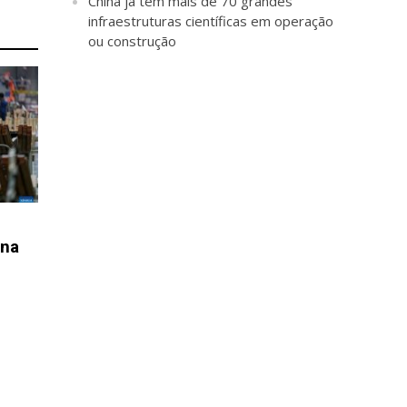
China já tem mais de 70 grandes
infraestruturas científicas em operação
ou construção
ina