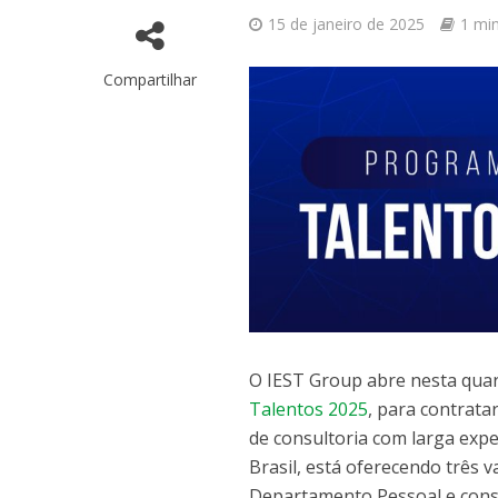
15 de janeiro de 2025
1 min
Compartilhar
O IEST Group abre nesta quart
Talentos 2025
, para contrata
de consultoria com larga exp
Brasil, está oferecendo três v
Departamento Pessoal e consu