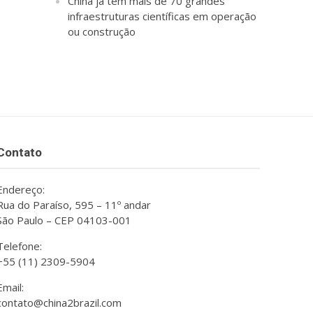
China já tem mais de 70 grandes
infraestruturas científicas em operação
ou construção
Contato
Endereço:
Rua do Paraíso, 595 – 11º andar
São Paulo – CEP 04103-001
Telefone:
+55 (11) 2309-5904
Email:
contato@china2brazil.com