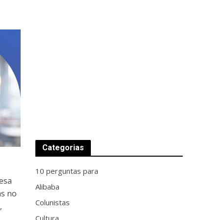
Categorias
10 perguntas para
resa
Alibaba
as no
Colunistas
,
Cultura