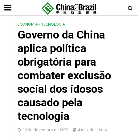
ECONOMIA
•
TECNOLOGIA
Governo da China
aplica política
obrigatória para
combater exclusão
social dos idosos
causado pela
tecnologia
16 de dezembro de 2020
4 min. de leitura