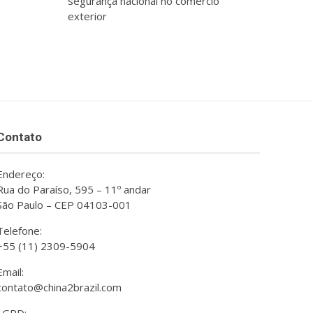
segurança nacional no comércio
exterior
Contato
Endereço:
Rua do Paraíso, 595 – 11º andar
São Paulo – CEP 04103-001
Telefone:
+55 (11) 2309-5904
Email:
contato@china2brazil.com