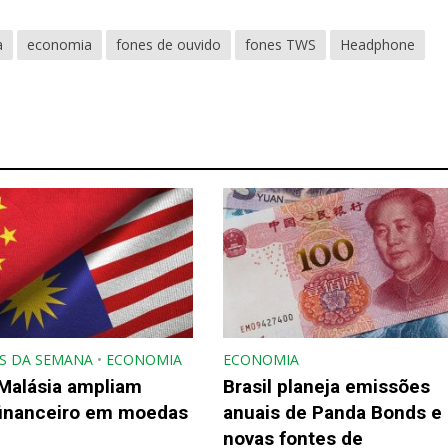
a
economia
fones de ouvido
fones TWS
Headphone
S DA SEMANA
•
ECONOMIA
ECONOMIA
 Malásia ampliam
Brasil planeja emissões
financeiro em moedas
anuais de Panda Bonds e
novas fontes de