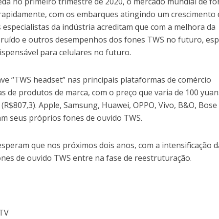
eda no primeiro trimestre de 2020, o mercado mundial de fo
rapidamente, com os embarques atingindo um crescimento 
 especialistas da indústria acreditam que com a melhora da
 ruído e outros desempenhos dos fones TWS no futuro, esp
ispensável para celulares no futuro.
ve “TWS headset” nas principais plataformas de comércio
as de produtos de marca, com o preço que varia de 100 yuan
s (R$807,3). Apple, Samsung, Huawei, OPPO, Vivo, B&O, Bose
am seus próprios fones de ouvido TWS.
 esperam que nos próximos dois anos, com a intensificação d
ones de ouvido TWS entre na fase de reestruturação.
CTV