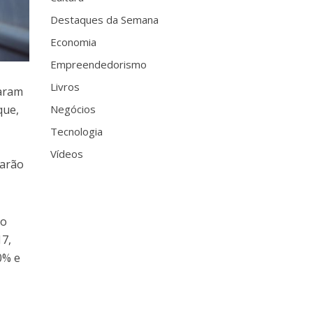
Destaques da Semana
Economia
Empreendedorismo
Livros
caram
que,
Negócios
Tecnologia
Vídeos
sarão
do
7,
0% e