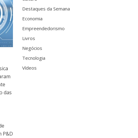
Destaques da Semana
Economia
Empreendedorismo
Livros
Negócios
Tecnologia
Vídeos
sica
saram
nte
io das
de
em P&D