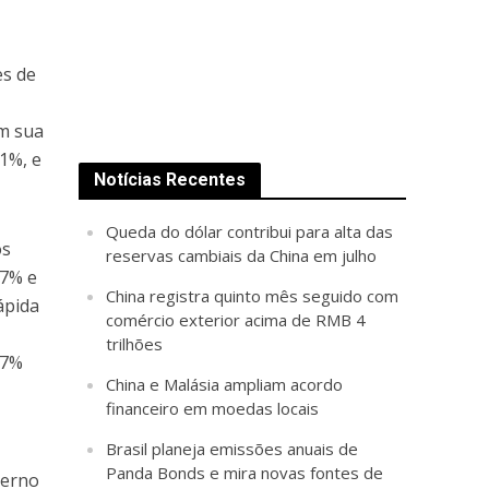
es de
ém sua
1%, e
Notícias Recentes
Queda do dólar contribui para alta das
os
reservas cambiais da China em julho
,7% e
China registra quinto mês seguido com
ápida
comércio exterior acima de RMB 4
trilhões
,7%
China e Malásia ampliam acordo
financeiro em moedas locais
Brasil planeja emissões anuais de
Panda Bonds e mira novas fontes de
verno