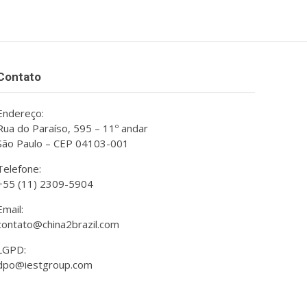
Contato
Endereço:
Rua do Paraíso, 595 – 11º andar
São Paulo – CEP 04103-001
Telefone:
+55 (11) 2309-5904
Email:
contato@china2brazil.com
LGPD:
dpo@iestgroup.com