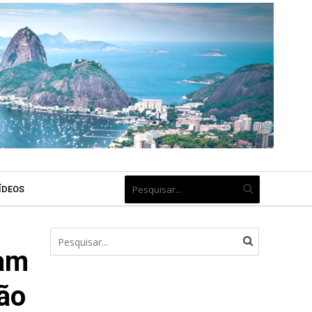
ÍDEOS
am
ão