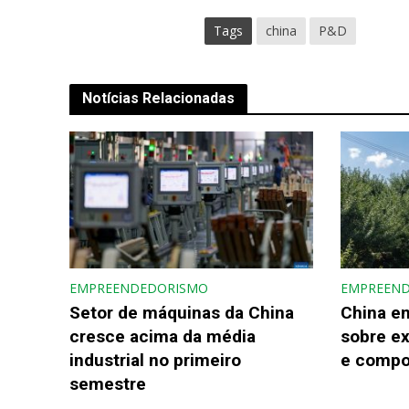
Tags
china
P&D
Notícias Relacionadas
EMPREENDEDORISMO
EMPREEN
Setor de máquinas da China
China e
cresce acima da média
sobre e
industrial no primeiro
e compo
semestre