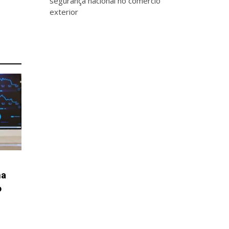
segurança nacional no comércio
exterior
na
o