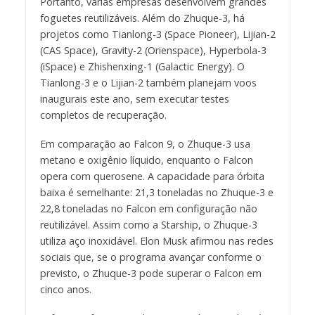
Portanto, várias empresas desenvolvem grandes
foguetes reutilizáveis. Além do Zhuque-3, há
projetos como Tianlong-3 (Space Pioneer), Lijian-2
(CAS Space), Gravity-2 (Orienspace), Hyperbola-3
(iSpace) e Zhishenxing-1 (Galactic Energy). O
Tianlong-3 e o Lijian-2 também planejam voos
inaugurais este ano, sem executar testes
completos de recuperação.
Em comparação ao Falcon 9, o Zhuque-3 usa
metano e oxigênio líquido, enquanto o Falcon
opera com querosene. A capacidade para órbita
baixa é semelhante: 21,3 toneladas no Zhuque-3 e
22,8 toneladas no Falcon em configuração não
reutilizável. Assim como a Starship, o Zhuque-3
utiliza aço inoxidável. Elon Musk afirmou nas redes
sociais que, se o programa avançar conforme o
previsto, o Zhuque-3 pode superar o Falcon em
cinco anos.