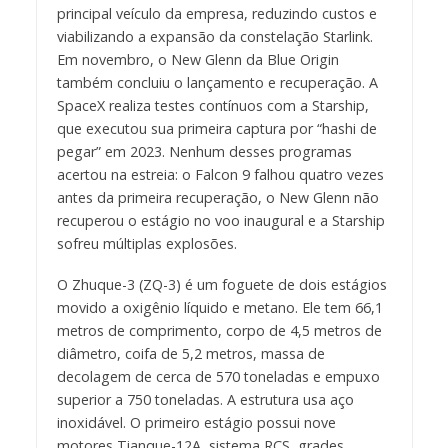
principal veículo da empresa, reduzindo custos e
viabilizando a expansão da constelação Starlink.
Em novembro, o New Glenn da Blue Origin
também concluiu o lançamento e recuperação. A
SpaceX realiza testes contínuos com a Starship,
que executou sua primeira captura por “hashi de
pegar” em 2023. Nenhum desses programas
acertou na estreia: o Falcon 9 falhou quatro vezes
antes da primeira recuperação, o New Glenn não
recuperou o estágio no voo inaugural e a Starship
sofreu múltiplas explosões.
O Zhuque-3 (ZQ-3) é um foguete de dois estágios
movido a oxigênio líquido e metano. Ele tem 66,1
metros de comprimento, corpo de 4,5 metros de
diâmetro, coifa de 5,2 metros, massa de
decolagem de cerca de 570 toneladas e empuxo
superior a 750 toneladas. A estrutura usa aço
inoxidável. O primeiro estágio possui nove
motores Tianque-12A, sistema RCS, grades