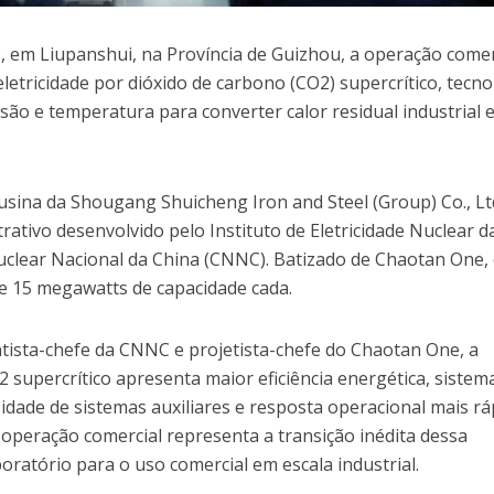
), em Liupanshui, na Província de Guizhou, a operação comer
letricidade por dióxido de carbono (CO2) supercrítico, tecno
essão e temperatura para converter calor residual industrial
ina da Shougang Shuicheng Iron and Steel (Group) Co., Ltd
tivo desenvolvido pelo Instituto de Eletricidade Nuclear d
uclear Nacional da China (CNNC). Batizado de Chaotan One,
e 15 megawatts de capacidade cada.
ista-chefe da CNNC e projetista-chefe do Chaotan One, a
 supercrítico apresenta maior eficiência energética, sistem
dade de sistemas auxiliares e resposta operacional mais rá
a operação comercial representa a transição inédita dessa
oratório para o uso comercial em escala industrial.