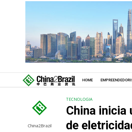
HOME
EMPREENDEDORI
TECNOLOGIA
China inicia
de eletricid
China2Brazil