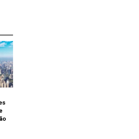
es
e
ção