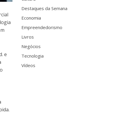
Destaques da Semana
cial
Economia
logia
Empreendedorismo
 em
Livros
Negócios
. e
Tecnologia
a
Vídeos
 o
a
pida.