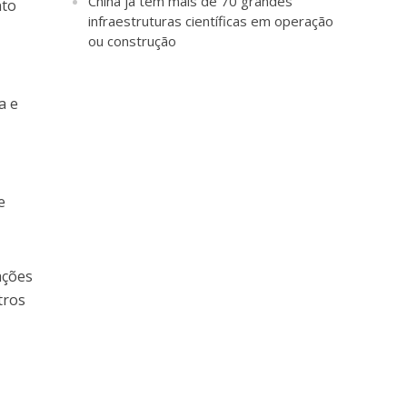
China já tem mais de 70 grandes
nto
infraestruturas científicas em operação
ou construção
a e
e
ações
tros