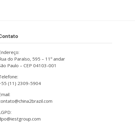
Contato
Endereço:
Rua do Paraíso, 595 – 11º andar
São Paulo – CEP 04103-001
Telefone:
+55 (11) 2309-5904
Email:
contato@china2brazil.com
LGPD:
dpo@iestgroup.com