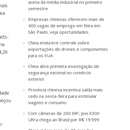
acima da média industrial no primeiro
mais
semestre
rea
Empresas chinesas oferecem mais de
400 vagas de emprego em feira em
São Paulo; veja oportunidades
atts-
China endurece controle sobre
ma
exportações de drones e componentes
4,26
para os EUA
China abre primeira investigação de
segurança nacional no comércio
exterior
Província chinesa incentiva saída mais
idade
cedo na sexta-feira para estimular
meçou
viagens e consumo
Com câmeras de 200 MP, Jovi X300
Ultra chega ao Brasil por R$ 19.999
ir