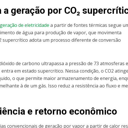
a geração por CO₂ supercríti
geração de eletricidade
a partir de fontes térmicas segue u
ecimento de água para produção de vapor, que movimenta
2 supercrítico adota um processo diferente de conversão
dióxido de carbono ultrapassa a pressão de 73 atmosferas e
o entra em estado supercrítico. Nessa condição, o CO2 ating
íquido, o que permite maior armazenamento de energia, en
elhante à de um gás. Isso reduz a resistência ao fluxo e m
iência e retorno econômico
s convencionais de geração por vapor a partir de calor res