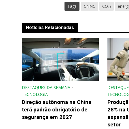
Tags
CNNC
CO₂)
energi
Notícias Relacionadas
DESTAQUES DA SEMANA
•
DESTAQUE
TECNOLOGIA
TECNOLOG
Direção autônoma na China
Produçã
terá padrão obrigatório de
28% na 
segurança em 2027
expansão
setor