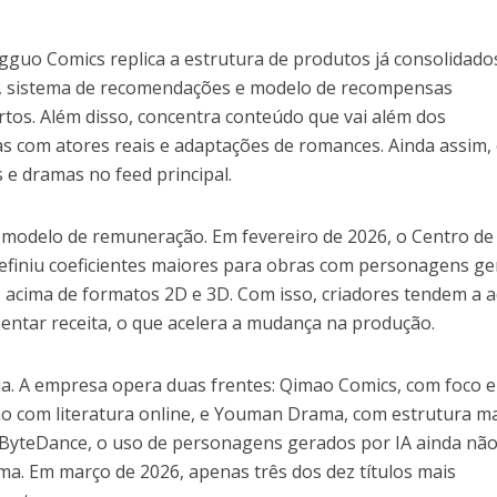
guo Comics replica a estrutura de produtos já consolidado
, sistema de recomendações e modelo de recompensas
rtos. Além disso, concentra conteúdo que vai além dos
as com atores reais e adaptações de romances. Ainda assim,
 e dramas no feed principal.
modelo de remuneração. Em fevereiro de 2026, o Centro de
definiu coeficientes maiores para obras com personagens g
, acima de formatos 2D e 3D. Com isso, criadores tendem a 
umentar receita, o que acelera a mudança na produção.
ia. A empresa opera duas frentes: Qimao Comics, com foco 
ão com literatura online, e Youman Drama, com estrutura m
 ByteDance, o uso de personagens gerados por IA ainda nã
ma. Em março de 2026, apenas três dos dez títulos mais