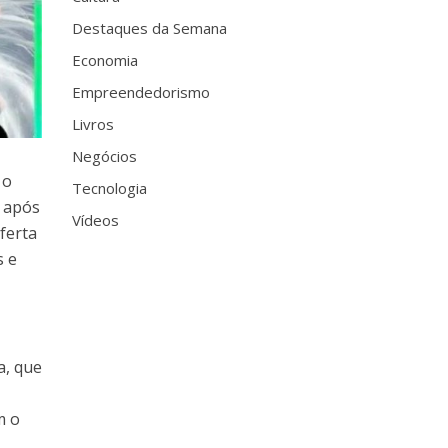
Destaques da Semana
Economia
Empreendedorismo
Livros
Negócios
 o
Tecnologia
e após
Vídeos
ferta
s e
a, que
m o