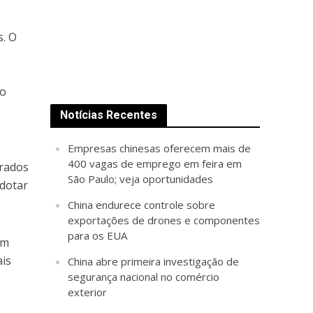
s. O
 o
Notícias Recentes
Empresas chinesas oferecem mais de
400 vagas de emprego em feira em
erados
São Paulo; veja oportunidades
adotar
China endurece controle sobre
exportações de drones e componentes
para os EUA
em
ais
China abre primeira investigação de
segurança nacional no comércio
o
exterior