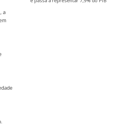
e passa a representar 7,9% do PIB
, a
dem
e
iedade
.