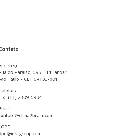
Contato
Endereço:
Rua do Paraíso, 595 – 11º andar
São Paulo – CEP 04103-001
Telefone:
+55 (11) 2309-5904
Email:
contato@china2brazil.com
LGPD:
dpo@iestgroup.com