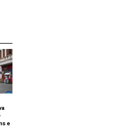
va
-
ns e